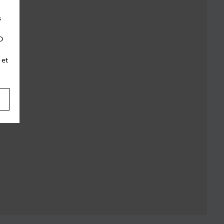
s
D
 et