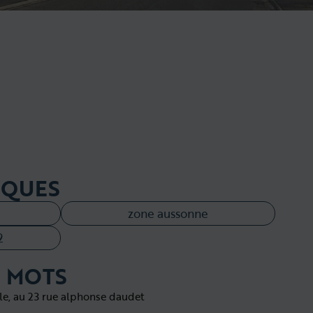
IQUES
zone aussonne
2
 MOTS
le, au 23 rue alphonse daudet