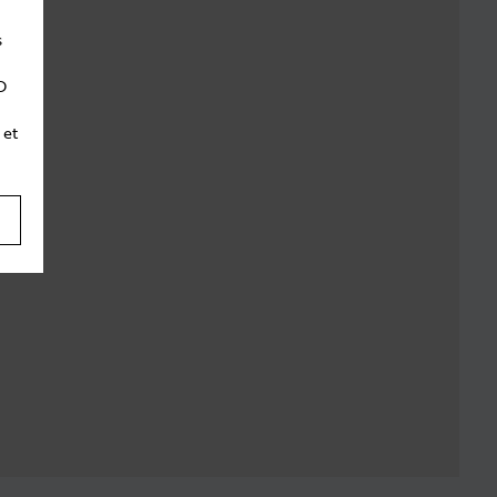
s
D
 et