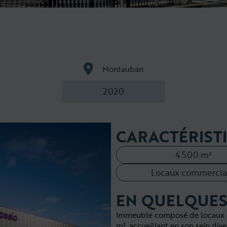
Montauban
2020
CARACTÉRIST
4 500 m²
Locaux commercia
EN QUELQUES
Immeuble composé de locaux c
m², accueillant en son sein di