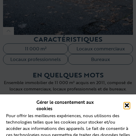
CARACTÉRISTIQUES
11 000 m²
Locaux commerciaux
Locaux professionnels
Bureaux
EN QUELQUES MOTS
Ensemble immobilier de 11 000 m² acquis en 2011, composé de
locaux commerciaux, locaux professionnels et de bureaux.
Gérer le consentement aux
LOCALISATION
cookies
Pour offrir les meilleures expériences, nous utilisons des
technologies telles que les cookies pour stocker et/ou
accéder aux informations des appareils. Le fait de consentir à
ces technologies nous permettra de traiter des données telles