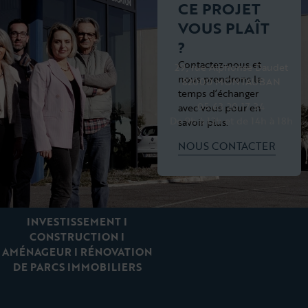
CE PROJET
VOUS PLAÎT
?
Contactez-nous et
29, rue Alphonse Daudet
nous prendrons le
82000 MONTAUBAN
temps d’échanger
05.63.20.17.34
avec vous pour en
De 9h à 12h et de 14h à 18h
savoir plus.
NOUS CONTACTER
INVESTISSEMENT I
CONSTRUCTION I
AMÉNAGEUR I RÉNOVATION
DE PARCS IMMOBILIERS