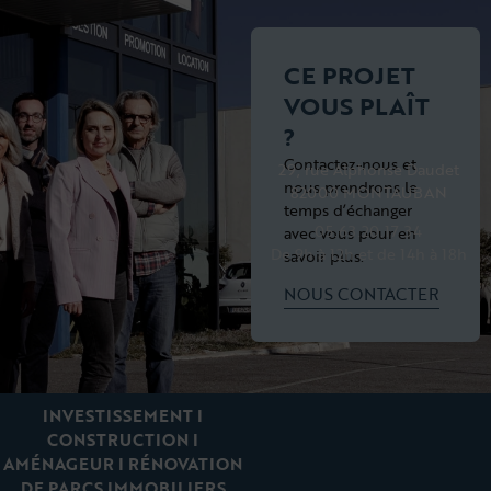
CE PROJET
VOUS PLAÎT
?
Contactez-nous et
29, rue Alphonse Daudet
nous prendrons le
82000 MONTAUBAN
temps d’échanger
05.63.20.17.34
avec vous pour en
De 9h à 12h et de 14h à 18h
savoir plus.
NOUS CONTACTER
INVESTISSEMENT I
CONSTRUCTION I
AMÉNAGEUR I RÉNOVATION
DE PARCS IMMOBILIERS