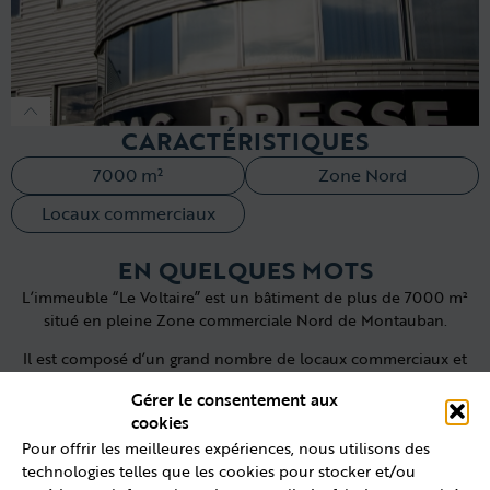
CARACTÉRISTIQUES
7000 m²
Zone Nord
Locaux commerciaux
EN QUELQUES MOTS
L’immeuble “Le Voltaire” est un bâtiment de plus de 7000 m²
situé en pleine Zone commerciale Nord de Montauban.
Il est composé d’un grand nombre de locaux commerciaux et
professionnels et fournit un parking de plus de 100 places.
Gérer le consentement aux
cookies
Pour offrir les meilleures expériences, nous utilisons des
LOCALISATION
technologies telles que les cookies pour stocker et/ou